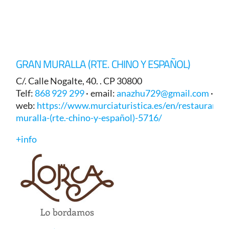
GRAN MURALLA (RTE. CHINO Y ESPAÑOL)
C/. Calle Nogalte, 40. . CP 30800
Telf:
868 929 299
· email:
anazhu729@gmail.com
·
web:
https://www.murciaturistica.es/en/restaurant/g
muralla-(rte.-chino-y-español)-5716/
+info