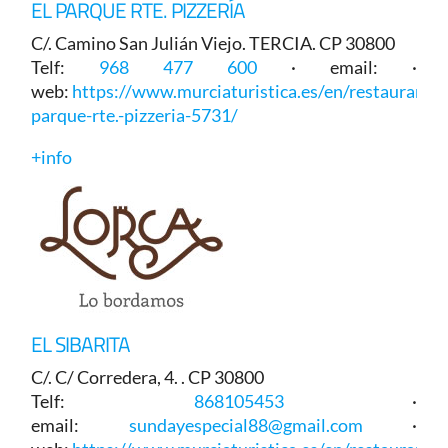
EL PARQUE RTE. PIZZERÍA
C/. Camino San Julián Viejo. TERCIA. CP 30800
Telf:
968 477 600
· email: ·
web:
https://www.murciaturistica.es/en/restaurant/e
parque-rte.-pizzeria-5731/
+info
EL SIBARITA
C/. C/ Corredera, 4. . CP 30800
Telf:
868105453
·
email:
sundayespecial88@gmail.com
·