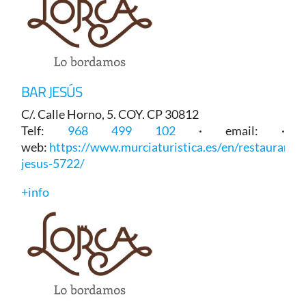
BAR JESÚS
C/. Calle Horno, 5. COY. CP 30812
Telf:
968 499 102
· email: ·
web:
https://www.murciaturistica.es/en/restaurant/b
jesus-5722/
+info