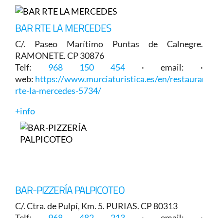
BAR RTE LA MERCEDES
C/. Paseo Marítimo Puntas de Calnegre.
RAMONETE. CP 30876
Telf:
968 150 454
· email: ·
web:
https://www.murciaturistica.es/en/restaurant/b
rte-la-mercedes-5734/
+info
BAR-PIZZERÍA PALPICOTEO
C/. Ctra. de Pulpí, Km. 5. PURIAS. CP 80313
Telf:
968 482 213
· email: ·