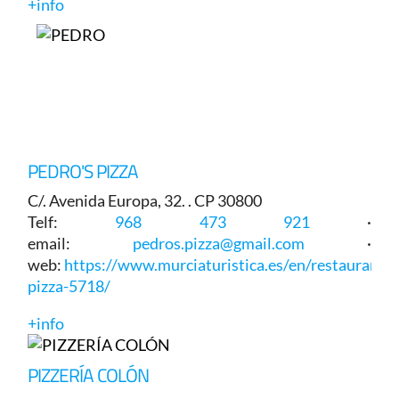
+info
PEDRO'S PIZZA
C/. Avenida Europa, 32. . CP 30800
Telf:
968 473 921
·
email:
pedros.pizza@gmail.com
·
web:
https://www.murciaturistica.es/en/restaurant/p
pizza-5718/
+info
PIZZERÍA COLÓN