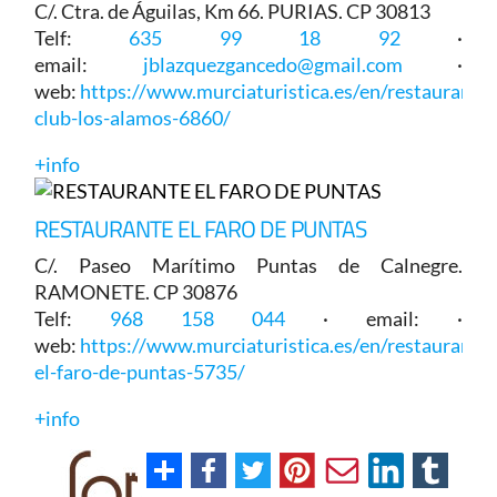
C/. Ctra. de Águilas, Km 66. PURIAS. CP 30813
Telf:
635 99 18 92
·
email:
jblazquezgancedo@gmail.com
·
web:
https://www.murciaturistica.es/en/restaurant/r
club-los-alamos-6860/
+info
RESTAURANTE EL FARO DE PUNTAS
C/. Paseo Marítimo Puntas de Calnegre.
RAMONETE. CP 30876
Telf:
968 158 044
· email: ·
web:
https://www.murciaturistica.es/en/restaurant/r
el-faro-de-puntas-5735/
+info