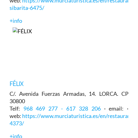
web:
https://www.murciaturistica.es/en/restaurant/e
sibarita-6475/
+info
FÉLIX
C/. Avenida Fuerzas Armadas, 14. LORCA. CP
30800
Telf:
968 469 277 - 617 328 206
· email: ·
web:
https://www.murciaturistica.es/en/restaurant/fe
4373/
+info