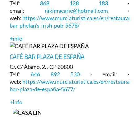
Telf:
868 128 183
·
email:
nikimacarie@hotmail.com
·
web:
https://www.murciaturistica.es/en/restaurant/c
bar-phelan's-irish-pub-5678/
+info
CAFÉ BAR PLAZA DE ESPAÑA
C/. C/ Álamo, 2. . CP 30800
Telf:
646 892 530
· email: ·
web:
https://www.murciaturistica.es/en/restaurant/c
bar-plaza-de-españa-5677/
+info