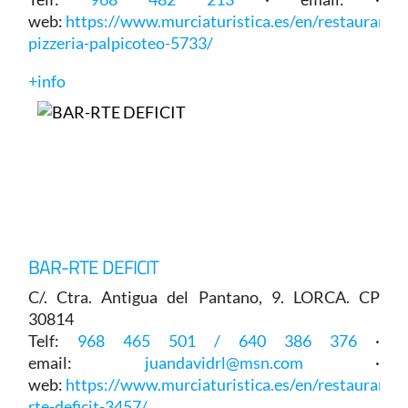
web:
https://www.murciaturistica.es/en/restaurant/b
pizzeria-palpicoteo-5733/
+info
BAR-RTE DEFICIT
C/. Ctra. Antigua del Pantano, 9. LORCA. CP
30814
Telf:
968 465 501 / 640 386 376
·
email:
juandavidrl@msn.com
·
web:
https://www.murciaturistica.es/en/restaurant/b
rte-deficit-3457/