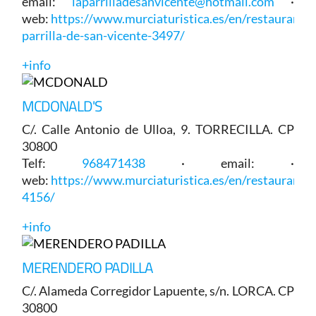
email:
laparrilladesanvicente@hotmail.com
·
web:
https://www.murciaturistica.es/en/restaurant/l
parrilla-de-san-vicente-3497/
+info
MCDONALD'S
C/. Calle Antonio de Ulloa, 9. TORRECILLA. CP
30800
Telf:
968471438
· email: ·
web:
https://www.murciaturistica.es/en/restaurant/
4156/
+info
MERENDERO PADILLA
C/. Alameda Corregidor Lapuente, s/n. LORCA. CP
30800