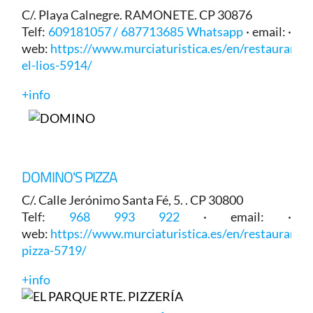
C/. Playa Calnegre. RAMONETE. CP 30876
Telf:
609181057 / 687713685 Whatsapp
· email: ·
web:
https://www.murciaturistica.es/en/restaurant/c
el-lios-5914/
+info
DOMINO'S PIZZA
C/. Calle Jerónimo Santa Fé, 5. . CP 30800
Telf:
968 993 922
· email: ·
web:
https://www.murciaturistica.es/en/restaurant/
pizza-5719/
+info