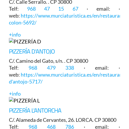
C/. Calle Serrallo. . CP 30800
Telf:
968 47 15 67
· email: ·
web:
https://www.murciaturistica.es/en/restaurant/p
colon-5692/
+info
PIZZERÍA D'ANTOJO
C/. Camino del Gato, s/n. . CP 30800
Telf:
968 479 338
· email: ·
web:
https://www.murciaturistica.es/en/restaurant/p
d'antojo-5717/
+info
PIZZERÍA L'ANTORCHA
C/. Alameda de Cervantes, 26. LORCA. CP 30800
Telf:
968 468 786
· email: ·