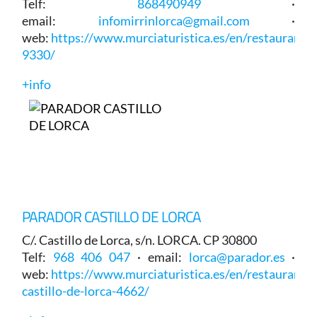
Telf:
868490949
·
email:
infomirrinlorca@gmail.com
·
web:
https://www.murciaturistica.es/en/restaurant/m
9330/
+info
PARADOR CASTILLO DE LORCA
C/. Castillo de Lorca, s/n. LORCA. CP 30800
Telf:
968 406 047
· email:
lorca@parador.es
·
web:
https://www.murciaturistica.es/en/restaurant/
castillo-de-lorca-4662/