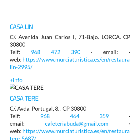
CASA LIN
C/. Avenida Juan Carlos I, 71-Bajo. LORCA. CP
30800
Telf:
968 472 390
· email: ·
web:
https://www.murciaturistica.es/en/restaurant/c
lin-2995/
+info
CASA TERE
C/. Avda. Portugal, 8. . CP 30800
Telf:
968 464 359
·
email:
cafeteriabuda@gmail.com
·
web:
https://www.murciaturistica.es/en/restaurant/c
tere-5687/