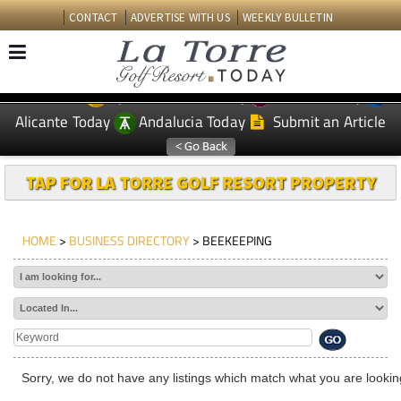
CONTACT
ADVERTISE WITH US
WEEKLY BULLETIN
Spanish News Today
Murcia Today
EDITIONS:
Alicante Today
Andalucia Today
Submit an Article
TAP FOR LA TORRE GOLF RESORT PROPERTY
HOME
>
BUSINESS DIRECTORY
> BEEKEEPING
Sorry, we do not have any listings which match what you are looking