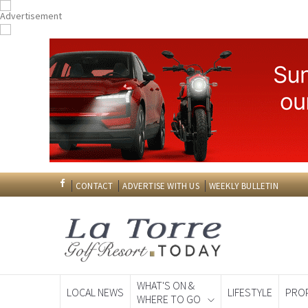
CONTACT
ADVERTISE WITH US
WEEKLY BULLETIN
WHAT'S ON &
LOCAL NEWS
LIFESTYLE
PRO
WHERE TO GO