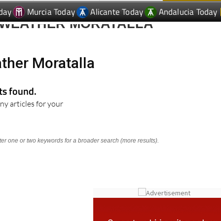
day
Murcia Today
Alicante Today
Andalucia Today
 WEATHER MORATALLA
ther Moratalla
lts found.
ny articles for your
nter one or two keywords for a broader search (more results).