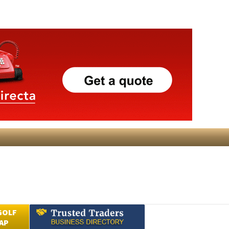
GOLF
AP