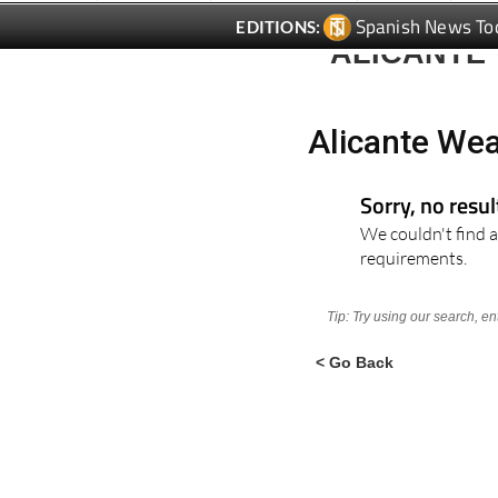
Spanish News To
EDITIONS:
ALICANTE
Alicante Wea
Sorry, no resu
We couldn't find a
requirements.
Tip: Try using our search, e
< Go Back