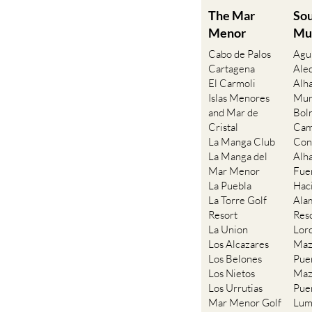
The Mar
So
Menor
Mu
Cabo de Palos
Agu
Cartagena
Ale
El Carmoli
Alh
Islas Menores
Mur
and Mar de
Bol
Cristal
Cam
La Manga Club
Con
La Manga del
Alh
Mar Menor
Fue
La Puebla
Hac
La Torre Golf
Ala
Resort
Res
La Union
Lor
Los Alcazares
Maz
Los Belones
Pue
Los Nietos
Maz
Los Urrutias
Pue
Mar Menor Golf
Lum