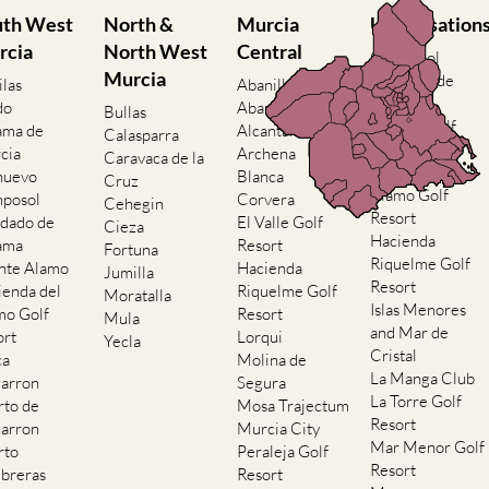
uth West
North &
Murcia
Urbanisation
rcia
North West
Central
Camposol
Murcia
Condado de
ilas
Abanilla
Alhama
do
Abaran
Bullas
El Valle Golf
ama de
Alcantarilla
Calasparra
Resort
cia
Archena
Caravaca de la
Hacienda del
nuevo
Blanca
Cruz
Alamo Golf
posol
Corvera
Cehegin
Resort
dado de
El Valle Golf
Cieza
Hacienda
ama
Resort
Fortuna
Riquelme Golf
nte Alamo
Hacienda
Jumilla
Resort
ienda del
Riquelme Golf
Moratalla
Islas Menores
mo Golf
Resort
Mula
and Mar de
ort
Lorqui
Yecla
Cristal
ca
Molina de
La Manga Club
arron
Segura
La Torre Golf
rto de
Mosa Trajectum
Resort
arron
Murcia City
Mar Menor Golf
rto
Peraleja Golf
Resort
breras
Resort