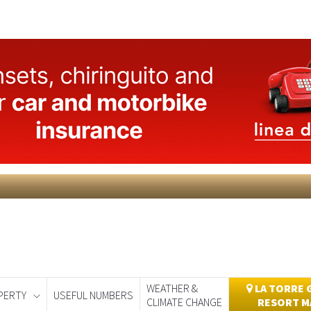
WEATHER &
LA TORRE 
PERTY
USEFUL NUMBERS
CLIMATE CHANGE
RESORT M