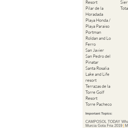
Resort
Sie
Pilar de la
Tot
Horadada
Playa Honda /
Playa Paraiso
Portman
Roldan and Lo
Ferro
San Javier
San Pedro del
Pinatar
Santa Rosalia
Lake and Life
resort
Terrazas de la
Torre Golf
Resort
Torre Pacheco
Important Topics:
CAMPOSOL TODAY Wha
Murcia Gota Fria 2019
M