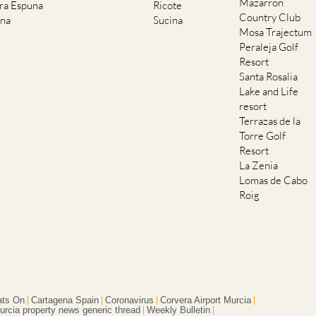
Mazarron
rra Espuna
Ricote
Country Club
ana
Sucina
Mosa Trajectum
Peraleja Golf
Resort
Santa Rosalia
Lake and Life
resort
Terrazas de la
Torre Golf
Resort
La Zenia
Lomas de Cabo
Roig
ts On
Cartagena Spain
Coronavirus
Corvera Airport Murcia
urcia property news generic thread
Weekly Bulletin